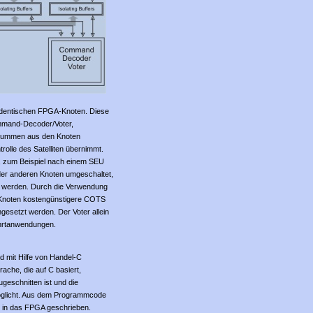
identischen FPGA-Knoten. Diese
mmand-Decoder/Voter,
lsummen aus den Knoten
rolle des Satelliten übernimmt.
en, zum Beispiel nach einem SEU
n der anderen Knoten umgeschaltet,
t werden. Durch die Verwendung
 Knoten kostengünstigere COTS
gesetzt werden. Der Voter allein
fahrtanwendungen.
 mit Hilfe von Handel-C
rache, die auf C basiert,
geschnitten ist und die
möglicht. Aus dem Programmcode
d in das FPGA geschrieben.