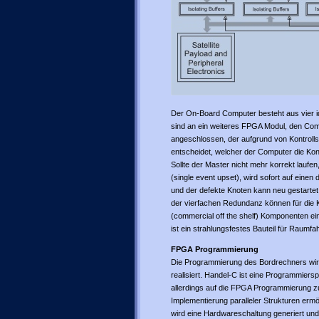
Der On-Board Computer besteht aus vier 
sind an ein weiteres FPGA Modul, den Co
angeschlossen, der aufgrund von Kontrol
entscheidet, welcher der Computer die Kont
Sollte der Master nicht mehr korrekt lauf
(single event upset), wird sofort auf eine
und der defekte Knoten kann neu gestarte
der vierfachen Redundanz können für die
(commercial off the shelf) Komponenten ein
ist ein strahlungsfestes Bauteil für Raum
FPGA Programmierung
Die Programmierung des Bordrechners wird
realisiert. Handel-C ist eine Programmiersp
allerdings auf die FPGA Programmierung zu
Implementierung paralleler Strukturen er
wird eine Hardwareschaltung generiert un