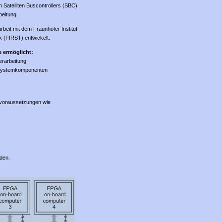
Satelliten Buscontrollers (SBC)
beitung.
it mit dem Fraunhofer Institut
k (FIRST) entwickelt.
 ermöglicht:
erarbeitung
n Systemkomponenten
emvoraussetzungen wie
den.