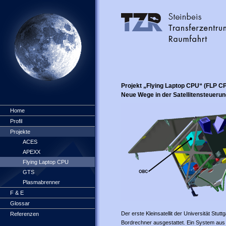
Projekt „Flying Laptop CPU“ (FLP C
Neue Wege in der Satellitensteueru
Home
Profil
Projekte
ACES
APEXX
Flying Laptop CPU
GTS
Plasmabrenner
F & E
Glossar
Der erste Kleinsatellit der Universität Stutt
Referenzen
Bordrechner ausgestattet. Ein System au