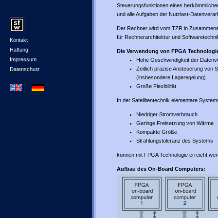
Steuerungsfunktionen eines herkömmlichen 
und alle Aufgaben der Nutzlast-Datenverar
Der Rechner wird vom TZR in Zusammenarbe
für Rechnerarchitektur und Softwaretechni
Kontakt
Haftung
Die Verwendung von FPGA Technologie
Impressum
Hohe Geschwindigkeit der Datenv
Zeitlich präzise Ansteuerung vo
Datenschutz
(insbesondere Lageregelung)
Große Flexibilität
In der Satellitentechnik elementare Syst
Niedriger Stromverbrauch
Geringe Freisetzung von Wärme
Kompakte Größe
Strahlungstoleranz des Systems
können mit FPGA Technologie erreicht wer
Aufbau des On-Board Computers: