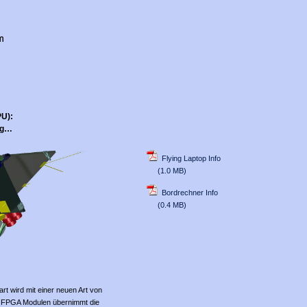
PU):
ng…
Flying Laptop Info
(1.0 MB)
Bordrechner Info
(0.4 MB)
gart wird mit einer neuen Art von
s FPGA Modulen übernimmt die